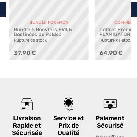
BUNDLE POKEMON
COFFRET 
Bundle 6 Boosters EV4.5
Coffret Premiu
Destinées de Paldea
FLAMIGATOR [F
Rupture de stock
Rupture de stock
37.90 €
64.90 €
Livraison
Service et
Paiement
Rapide et
Prix de
Sécurisé
Sécurisée
Qualité